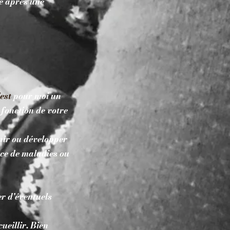
de après une
'est
pour moi un
 fonction de votre
enir ou développer
nce de maladies ou
er d'éventuels
eillir. Bien