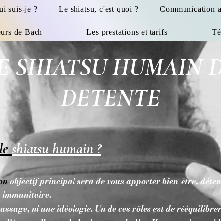
i suis-je ?
Le shiatsu, c'est quoi ?
Communication a
eurs de Bach
Les prestations et tarifs
Té
E SHIATSU HUMAIN 
DETENTE
 le
shiatsu humain ?
on
objectif principal sera de vous apporter bien-être, déte
e
immunitaire.
assage, ni une idéologie. Un de ces rôles est de rééquilibre