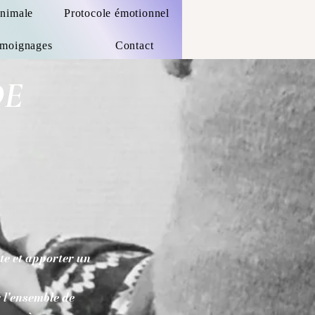
nimale
Protocole émotionnel
moignages
Contact
DE
nte et apporter un
r l'ensemble de