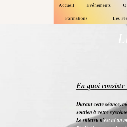
Accueil
Evénements
Qu
Formations
Les Fl
L
En quoi consiste
Durant cette séance, m
soutien à votre systèm
Le shiatsu n'
est ni un m