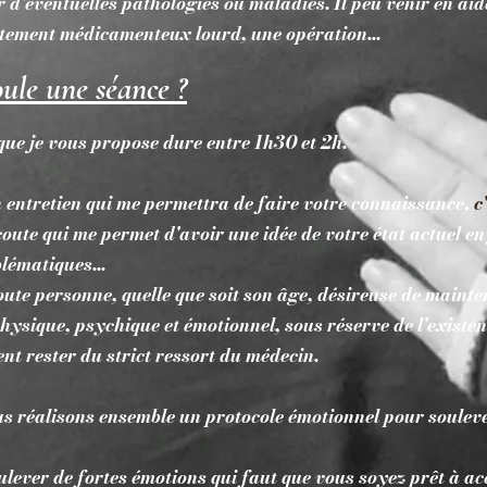
r d'éventuelles pathologies ou maladies. Il peu venir en ai
aitement médicamenteux lourd, une opération...
le une séance ?
 que je vous propose dure entre 1h30 et 2h.
entretien qui me permettra de faire votre connaissance,
c
oute qui me permet d'avoir une idée de votre état actuel en
blématiques...
oute personne, quelle que soit son âge, désireuse de maint
physique, psychique et émotionnel, sous réserve de l'existe
nt rester du strict ressort du médecin.
ous réalisons ensemble un protocole émotionnel pour soulev
er de fortes émotions qui faut que vous soyez prêt à accu